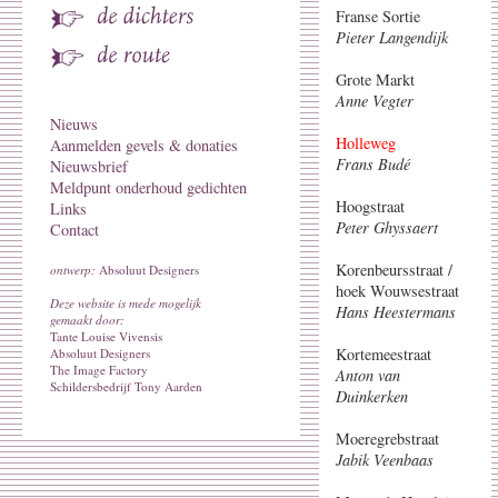
Franse Sortie
Pieter Langendijk
Grote Markt
Anne Vegter
Nieuws
Holleweg
Aanmelden gevels & donaties
Frans Budé
Nieuwsbrief
Meldpunt onderhoud gedichten
Hoogstraat
Links
Peter Ghyssaert
Contact
Korenbeursstraat /
ontwerp:
Absoluut Designers
hoek Wouwsestraat
Deze website is mede mogelijk
Hans Heestermans
gemaakt door:
Tante Louise Vivensis
Kortemeestraat
Absoluut Designers
The Image Factory
Anton van
Schildersbedrijf Tony Aarden
Duinkerken
Moeregrebstraat
Jabik Veenbaas